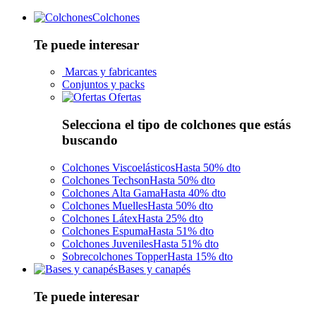
Colchones
Te puede interesar
Marcas y fabricantes
Conjuntos y packs
Ofertas
Selecciona el tipo de colchones que estás
buscando
Colchones Viscoelásticos
Hasta 50% dto
Colchones Techson
Hasta 50% dto
Colchones Alta Gama
Hasta 40% dto
Colchones Muelles
Hasta 50% dto
Colchones Látex
Hasta 25% dto
Colchones Espuma
Hasta 51% dto
Colchones Juveniles
Hasta 51% dto
Sobrecolchones Topper
Hasta 15% dto
Bases y canapés
Te puede interesar