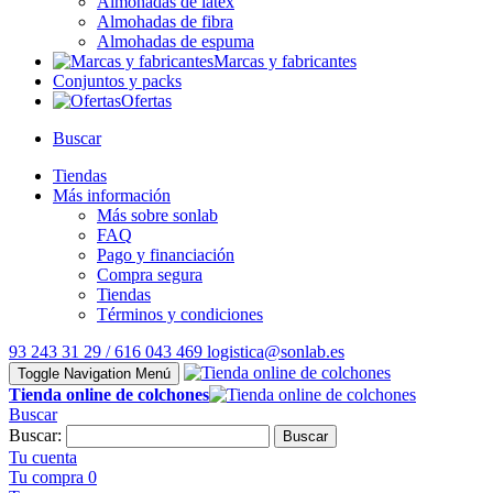
Almohadas de látex
Almohadas de fibra
Almohadas de espuma
Marcas y fabricantes
Conjuntos y packs
Ofertas
Buscar
Tiendas
Más información
Más sobre sonlab
FAQ
Pago y financiación
Compra segura
Tiendas
Términos y condiciones
93 243 31 29 / 616 043 469
logistica@sonlab.es
Toggle Navigation
Menú
Tienda online de colchones
Buscar
Buscar:
Buscar
Tu cuenta
Tu compra
0