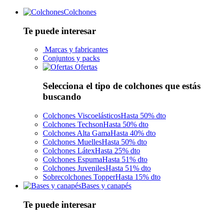
Colchones
Te puede interesar
Marcas y fabricantes
Conjuntos y packs
Ofertas
Selecciona el tipo de colchones que estás
buscando
Colchones Viscoelásticos
Hasta 50% dto
Colchones Techson
Hasta 50% dto
Colchones Alta Gama
Hasta 40% dto
Colchones Muelles
Hasta 50% dto
Colchones Látex
Hasta 25% dto
Colchones Espuma
Hasta 51% dto
Colchones Juveniles
Hasta 51% dto
Sobrecolchones Topper
Hasta 15% dto
Bases y canapés
Te puede interesar