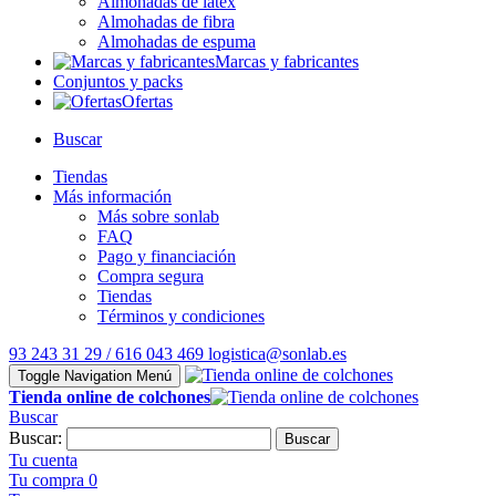
Almohadas de látex
Almohadas de fibra
Almohadas de espuma
Marcas y fabricantes
Conjuntos y packs
Ofertas
Buscar
Tiendas
Más información
Más sobre sonlab
FAQ
Pago y financiación
Compra segura
Tiendas
Términos y condiciones
93 243 31 29 / 616 043 469
logistica@sonlab.es
Toggle Navigation
Menú
Tienda online de colchones
Buscar
Buscar:
Buscar
Tu cuenta
Tu compra
0