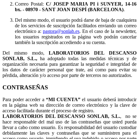
Correo Postal:
C/ JOSEP MARIA PI i SUNYER, 14-16
bx.
- 08970 - SANT JOAN DESPÍ (BARCELONA)
.
Del mismo modo, el usuario podrá darse de baja de cualquiera
de los servicios de suscripción facilitados enviando un correo
electrónico a:
pastora@sonlab.es
. En el caso de la newsletter,
los usuarios registrados en la página web podrán cancelar
también la suscripción accediendo a su cuenta.
Del mismo modo,
LABORATORIOS DEL DESCANSO
SONLAB, S.L.,
ha adoptado todas las medidas técnicas y de
organización necesaria para garantizar la seguridad e integridad de
los datos de carácter personal que trate, así como para evitar su
pérdida, alteración y/o acceso por parte de terceros no autorizados.
CONTRASEÑAS
Para poder acceder a
“MI CUENTA”
el usuario deberá introducir
en la página web su dirección de correo electrónico y la clave de
acceso facilitada durante el proceso de registro.
LABORATORIOS DEL DESCANSO SONLAB, S.L.
, no se
hace responsable del mal uso de las contraseñas que usted pueda
llevar a cabo como usuario. Es responsabilidad del usuario custodiar
debidamente las claves y contraseñas que se suministren para el
acceso como usuario, impidiendo el uso indebido o acceso por parte