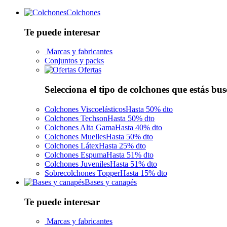
Colchones
Te puede interesar
Marcas y fabricantes
Conjuntos y packs
Ofertas
Selecciona el tipo de colchones que estás bu
Colchones Viscoelásticos
Hasta 50% dto
Colchones Techson
Hasta 50% dto
Colchones Alta Gama
Hasta 40% dto
Colchones Muelles
Hasta 50% dto
Colchones Látex
Hasta 25% dto
Colchones Espuma
Hasta 51% dto
Colchones Juveniles
Hasta 51% dto
Sobrecolchones Topper
Hasta 15% dto
Bases y canapés
Te puede interesar
Marcas y fabricantes