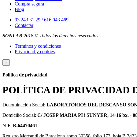
Compra segura
Blog
93 243 31 29 / 616 043 469
Contactar
SONLAB
2018 © Todos los derechos reservados
Términos y condiciones
Privacidad y cookies
×
Política de privacidad
POLÍTICA DE PRIVACIDAD 
Denominación Social:
LABORATORIOS DEL DESCANSO SONL
Domicilio Social:
C/ JOSEP MARIA PI i SUNYER, 14-16 bx. 
NIF:
B-64470461
Registro Mercantil de Barcelona, tomo 39358, folio 173, hoja B 3423