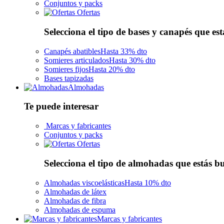
Conjuntos y packs
Ofertas
Selecciona el tipo de bases y canapés que es
Canapés abatibles
Hasta 33% dto
Somieres articulados
Hasta 30% dto
Somieres fijos
Hasta 20% dto
Bases tapizadas
Almohadas
Te puede interesar
Marcas y fabricantes
Conjuntos y packs
Ofertas
Selecciona el tipo de almohadas que estás 
Almohadas viscoelásticas
Hasta 10% dto
Almohadas de látex
Almohadas de fibra
Almohadas de espuma
Marcas y fabricantes