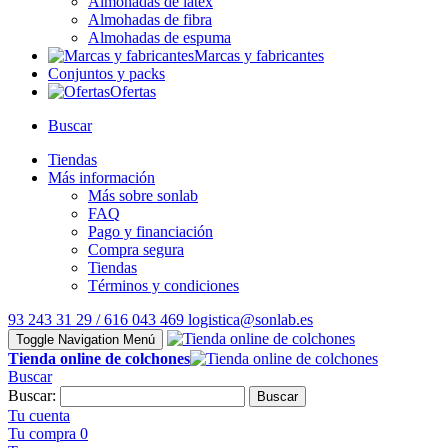
Almohadas de látex
Almohadas de fibra
Almohadas de espuma
Marcas y fabricantes
Conjuntos y packs
Ofertas
Buscar
Tiendas
Más información
Más sobre sonlab
FAQ
Pago y financiación
Compra segura
Tiendas
Términos y condiciones
93 243 31 29 / 616 043 469
logistica@sonlab.es
Toggle Navigation
Menú
Tienda online de colchones
Buscar
Buscar:
Buscar
Tu cuenta
Tu compra
0