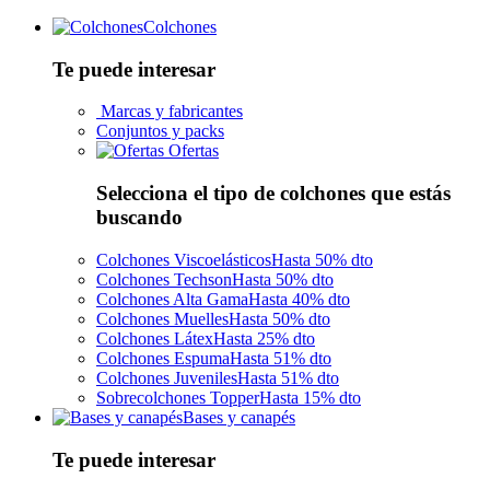
Colchones
Te puede interesar
Marcas y fabricantes
Conjuntos y packs
Ofertas
Selecciona el tipo de colchones que estás
buscando
Colchones Viscoelásticos
Hasta 50% dto
Colchones Techson
Hasta 50% dto
Colchones Alta Gama
Hasta 40% dto
Colchones Muelles
Hasta 50% dto
Colchones Látex
Hasta 25% dto
Colchones Espuma
Hasta 51% dto
Colchones Juveniles
Hasta 51% dto
Sobrecolchones Topper
Hasta 15% dto
Bases y canapés
Te puede interesar