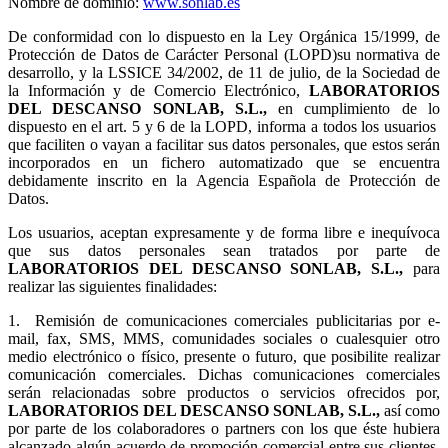
Nombre de dominio:
www.sonlab.es
De conformidad con lo dispuesto en la Ley Orgánica 15/1999, de
Protección de Datos de Carácter Personal (LOPD)su normativa de
desarrollo, y la LSSICE 34/2002, de 11 de julio, de la Sociedad de
la Información y de Comercio Electrónico,
LABORATORIOS
DEL DESCANSO SONLAB, S.L.,
en cumplimiento de lo
dispuesto en el art. 5 y 6 de la LOPD, informa a todos los usuarios
que faciliten o vayan a facilitar sus datos personales, que estos serán
incorporados en un fichero automatizado que se encuentra
debidamente inscrito en la Agencia Española de Protección de
Datos.
Los usuarios, aceptan expresamente y de forma libre e inequívoca
que sus datos personales sean tratados por parte de
LABORATORIOS DEL DESCANSO SONLAB, S.L.,
para
realizar las siguientes finalidades:
1.
Remisión de comunicaciones comerciales publicitarias por e-
mail, fax, SMS, MMS, comunidades sociales o cualesquier otro
medio electrónico o físico, presente o futuro, que posibilite realizar
comunicación comerciales. Dichas comunicaciones comerciales
serán relacionadas sobre productos o servicios ofrecidos por,
LABORATORIOS DEL DESCANSO SONLAB, S.L.,
así como
por parte de los colaboradores o partners con los que éste hubiera
alcanzado algún acuerdo de promoción comercial entre sus clientes.