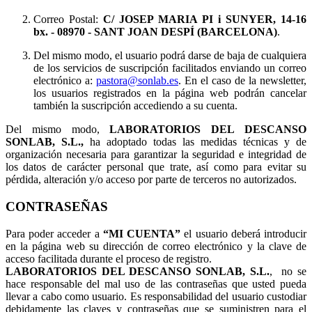
Correo Postal:
C/ JOSEP MARIA PI i SUNYER, 14-16
bx.
- 08970 - SANT JOAN DESPÍ (BARCELONA)
.
Del mismo modo, el usuario podrá darse de baja de cualquiera
de los servicios de suscripción facilitados enviando un correo
electrónico a:
pastora@sonlab.es
. En el caso de la newsletter,
los usuarios registrados en la página web podrán cancelar
también la suscripción accediendo a su cuenta.
Del mismo modo,
LABORATORIOS DEL DESCANSO
SONLAB, S.L.,
ha adoptado todas las medidas técnicas y de
organización necesaria para garantizar la seguridad e integridad de
los datos de carácter personal que trate, así como para evitar su
pérdida, alteración y/o acceso por parte de terceros no autorizados.
CONTRASEÑAS
Para poder acceder a
“MI CUENTA”
el usuario deberá introducir
en la página web su dirección de correo electrónico y la clave de
acceso facilitada durante el proceso de registro.
LABORATORIOS DEL DESCANSO SONLAB, S.L.
, no se
hace responsable del mal uso de las contraseñas que usted pueda
llevar a cabo como usuario. Es responsabilidad del usuario custodiar
debidamente las claves y contraseñas que se suministren para el