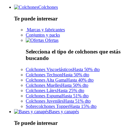
Colchones
Te puede interesar
Marcas y fabricantes
Conjuntos y packs
Ofertas
Selecciona el tipo de colchones que estás
buscando
Colchones Viscoelásticos
Hasta 50% dto
Colchones Techson
Hasta 50% dto
Colchones Alta Gama
Hasta 40% dto
Colchones Muelles
Hasta 50% dto
Colchones Látex
Hasta 25% dto
Colchones Espuma
Hasta 51% dto
Colchones Juveniles
Hasta 51% dto
Sobrecolchones Topper
Hasta 15% dto
Bases y canapés
Te puede interesar