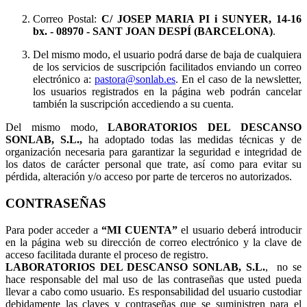
Correo Postal:
C/ JOSEP MARIA PI i SUNYER, 14-16
bx.
- 08970 - SANT JOAN DESPÍ (BARCELONA)
.
Del mismo modo, el usuario podrá darse de baja de cualquiera
de los servicios de suscripción facilitados enviando un correo
electrónico a:
pastora@sonlab.es
. En el caso de la newsletter,
los usuarios registrados en la página web podrán cancelar
también la suscripción accediendo a su cuenta.
Del mismo modo,
LABORATORIOS DEL DESCANSO
SONLAB, S.L.,
ha adoptado todas las medidas técnicas y de
organización necesaria para garantizar la seguridad e integridad de
los datos de carácter personal que trate, así como para evitar su
pérdida, alteración y/o acceso por parte de terceros no autorizados.
CONTRASEÑAS
Para poder acceder a
“MI CUENTA”
el usuario deberá introducir
en la página web su dirección de correo electrónico y la clave de
acceso facilitada durante el proceso de registro.
LABORATORIOS DEL DESCANSO SONLAB, S.L.
, no se
hace responsable del mal uso de las contraseñas que usted pueda
llevar a cabo como usuario. Es responsabilidad del usuario custodiar
debidamente las claves y contraseñas que se suministren para el