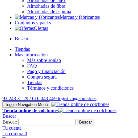
Almohadas de látex
Almohadas de fibra
Almohadas de espuma
Marcas y fabricantes
Conjuntos y packs
Ofertas
Buscar
Tiendas
Más información
Más sobre sonlab
FAQ
Pago y financiación
Compra segura
Tiendas
Términos y condiciones
93 243 31 29 / 616 043 469
logistica@sonlab.es
Toggle Navigation
Menú
Tienda online de colchones
Buscar
Buscar:
Buscar
Tu cuenta
Tu compra
0