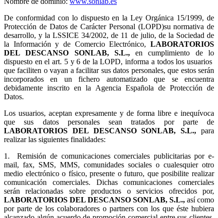
Nombre de dominio:
www.sonlab.es
De conformidad con lo dispuesto en la Ley Orgánica 15/1999, de
Protección de Datos de Carácter Personal (LOPD)su normativa de
desarrollo, y la LSSICE 34/2002, de 11 de julio, de la Sociedad de
la Información y de Comercio Electrónico,
LABORATORIOS
DEL DESCANSO SONLAB, S.L.,
en cumplimiento de lo
dispuesto en el art. 5 y 6 de la LOPD, informa a todos los usuarios
que faciliten o vayan a facilitar sus datos personales, que estos serán
incorporados en un fichero automatizado que se encuentra
debidamente inscrito en la Agencia Española de Protección de
Datos.
Los usuarios, aceptan expresamente y de forma libre e inequívoca
que sus datos personales sean tratados por parte de
LABORATORIOS DEL DESCANSO SONLAB, S.L.,
para
realizar las siguientes finalidades:
1.
Remisión de comunicaciones comerciales publicitarias por e-
mail, fax, SMS, MMS, comunidades sociales o cualesquier otro
medio electrónico o físico, presente o futuro, que posibilite realizar
comunicación comerciales. Dichas comunicaciones comerciales
serán relacionadas sobre productos o servicios ofrecidos por,
LABORATORIOS DEL DESCANSO SONLAB, S.L.,
así como
por parte de los colaboradores o partners con los que éste hubiera
alcanzado algún acuerdo de promoción comercial entre sus clientes.