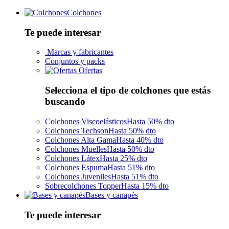
Colchones
Te puede interesar
Marcas y fabricantes
Conjuntos y packs
Ofertas
Selecciona el tipo de colchones que estás
buscando
Colchones Viscoelásticos
Hasta 50% dto
Colchones Techson
Hasta 50% dto
Colchones Alta Gama
Hasta 40% dto
Colchones Muelles
Hasta 50% dto
Colchones Látex
Hasta 25% dto
Colchones Espuma
Hasta 51% dto
Colchones Juveniles
Hasta 51% dto
Sobrecolchones Topper
Hasta 15% dto
Bases y canapés
Te puede interesar