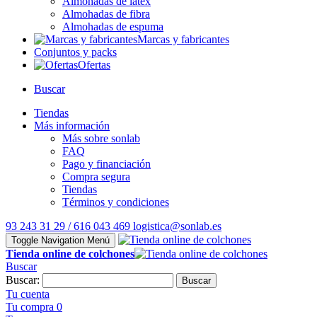
Almohadas de látex
Almohadas de fibra
Almohadas de espuma
Marcas y fabricantes
Conjuntos y packs
Ofertas
Buscar
Tiendas
Más información
Más sobre sonlab
FAQ
Pago y financiación
Compra segura
Tiendas
Términos y condiciones
93 243 31 29 / 616 043 469
logistica@sonlab.es
Toggle Navigation
Menú
Tienda online de colchones
Buscar
Buscar:
Buscar
Tu cuenta
Tu compra
0