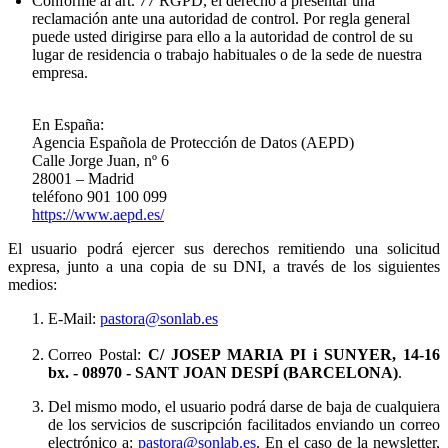
Conforme al art. 77 RGPD, el derecho a presentar una
reclamación ante una autoridad de control. Por regla general
puede usted dirigirse para ello a la autoridad de control de su
lugar de residencia o trabajo habituales o de la sede de nuestra
empresa.
En España:
Agencia Española de Protección de Datos (AEPD)
Calle Jorge Juan, nº 6
28001 – Madrid
teléfono 901 100 099
https://www.aepd.es/
El usuario podrá ejercer sus derechos remitiendo una solicitud
expresa, junto a una copia de su DNI, a través de los siguientes
medios:
E-Mail:
pastora@sonlab.es
Correo Postal:
C/ JOSEP MARIA PI i SUNYER, 14-16
bx.
- 08970 - SANT JOAN DESPÍ (BARCELONA)
.
Del mismo modo, el usuario podrá darse de baja de cualquiera
de los servicios de suscripción facilitados enviando un correo
electrónico a:
pastora@sonlab.es
. En el caso de la newsletter,