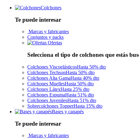
Colchones
Te puede interesar
Marcas y fabricantes
Conjuntos y packs
Ofertas
Selecciona el tipo de colchones que estás bu
Colchones Viscoelásticos
Hasta 50% dto
Colchones Techson
Hasta 50% dto
Colchones Alta Gama
Hasta 40% dto
Colchones Muelles
Hasta 50% dto
Colchones Látex
Hasta 25% dto
Colchones Espuma
Hasta 51% dto
Colchones Juveniles
Hasta 51% dto
Sobrecolchones Topper
Hasta 15% dto
Bases y canapés
Te puede interesar
Marcas y fabricantes