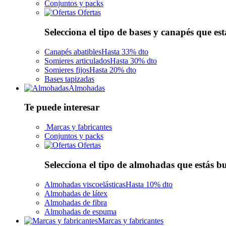
Conjuntos y packs
Ofertas
Selecciona el tipo de bases y canapés que es
Canapés abatibles
Hasta 33% dto
Somieres articulados
Hasta 30% dto
Somieres fijos
Hasta 20% dto
Bases tapizadas
Almohadas
Te puede interesar
Marcas y fabricantes
Conjuntos y packs
Ofertas
Selecciona el tipo de almohadas que estás 
Almohadas viscoelásticas
Hasta 10% dto
Almohadas de látex
Almohadas de fibra
Almohadas de espuma
Marcas y fabricantes