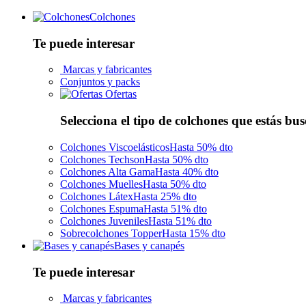
Colchones
Te puede interesar
Marcas y fabricantes
Conjuntos y packs
Ofertas
Selecciona el tipo de colchones que estás bu
Colchones Viscoelásticos
Hasta 50% dto
Colchones Techson
Hasta 50% dto
Colchones Alta Gama
Hasta 40% dto
Colchones Muelles
Hasta 50% dto
Colchones Látex
Hasta 25% dto
Colchones Espuma
Hasta 51% dto
Colchones Juveniles
Hasta 51% dto
Sobrecolchones Topper
Hasta 15% dto
Bases y canapés
Te puede interesar
Marcas y fabricantes