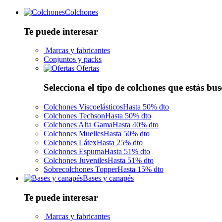
Colchones
Te puede interesar
Marcas y fabricantes
Conjuntos y packs
Ofertas
Selecciona el tipo de colchones que estás bu
Colchones Viscoelásticos
Hasta 50% dto
Colchones Techson
Hasta 50% dto
Colchones Alta Gama
Hasta 40% dto
Colchones Muelles
Hasta 50% dto
Colchones Látex
Hasta 25% dto
Colchones Espuma
Hasta 51% dto
Colchones Juveniles
Hasta 51% dto
Sobrecolchones Topper
Hasta 15% dto
Bases y canapés
Te puede interesar
Marcas y fabricantes