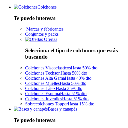
Colchones
Te puede interesar
Marcas y fabricantes
Conjuntos y packs
Ofertas
Selecciona el tipo de colchones que estás
buscando
Colchones Viscoelásticos
Hasta 50% dto
Colchones Techson
Hasta 50% dto
Colchones Alta Gama
Hasta 40% dto
Colchones Muelles
Hasta 50% dto
Colchones Látex
Hasta 25% dto
Colchones Espuma
Hasta 51% dto
Colchones Juveniles
Hasta 51% dto
Sobrecolchones Topper
Hasta 15% dto
Bases y canapés
Te puede interesar