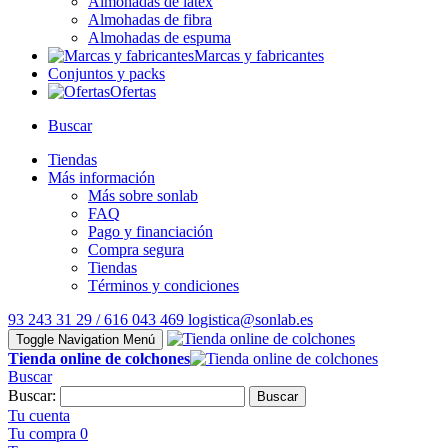
Almohadas de látex
Almohadas de fibra
Almohadas de espuma
Marcas y fabricantes
Conjuntos y packs
Ofertas
Buscar
Tiendas
Más información
Más sobre sonlab
FAQ
Pago y financiación
Compra segura
Tiendas
Términos y condiciones
93 243 31 29 / 616 043 469
logistica@sonlab.es
Toggle Navigation
Menú
Tienda online de colchones
Buscar
Buscar:
Buscar
Tu cuenta
Tu compra
0