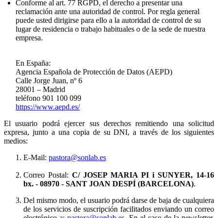
Conforme al art. 77 RGPD, el derecho a presentar una
reclamación ante una autoridad de control. Por regla general
puede usted dirigirse para ello a la autoridad de control de su
lugar de residencia o trabajo habituales o de la sede de nuestra
empresa.
En España:
Agencia Española de Protección de Datos (AEPD)
Calle Jorge Juan, nº 6
28001 – Madrid
teléfono 901 100 099
https://www.aepd.es/
El usuario podrá ejercer sus derechos remitiendo una solicitud
expresa, junto a una copia de su DNI, a través de los siguientes
medios:
E-Mail:
pastora@sonlab.es
Correo Postal:
C/ JOSEP MARIA PI i SUNYER, 14-16
bx.
- 08970 - SANT JOAN DESPÍ (BARCELONA)
.
Del mismo modo, el usuario podrá darse de baja de cualquiera
de los servicios de suscripción facilitados enviando un correo
electrónico a:
pastora@sonlab.es
. En el caso de la newsletter,