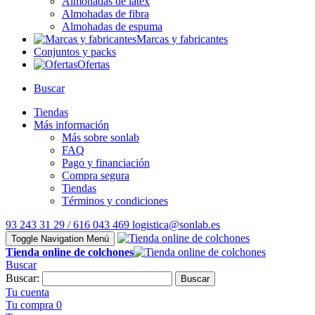
Almohadas de látex
Almohadas de fibra
Almohadas de espuma
Marcas y fabricantes
Conjuntos y packs
Ofertas
Buscar
Tiendas
Más información
Más sobre sonlab
FAQ
Pago y financiación
Compra segura
Tiendas
Términos y condiciones
93 243 31 29 / 616 043 469
logistica@sonlab.es
Toggle Navigation
Menú
Tienda online de colchones
Buscar
Buscar:
Buscar
Tu cuenta
Tu compra
0