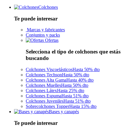
Colchones
Te puede interesar
Marcas y fabricantes
Conjuntos y packs
Ofertas
Selecciona el tipo de colchones que estás
buscando
Colchones Viscoelásticos
Hasta 50% dto
Colchones Techson
Hasta 50% dto
Colchones Alta Gama
Hasta 40% dto
Colchones Muelles
Hasta 50% dto
Colchones Látex
Hasta 25% dto
Colchones Espuma
Hasta 51% dto
Colchones Juveniles
Hasta 51% dto
Sobrecolchones Topper
Hasta 15% dto
Bases y canapés
Te puede interesar