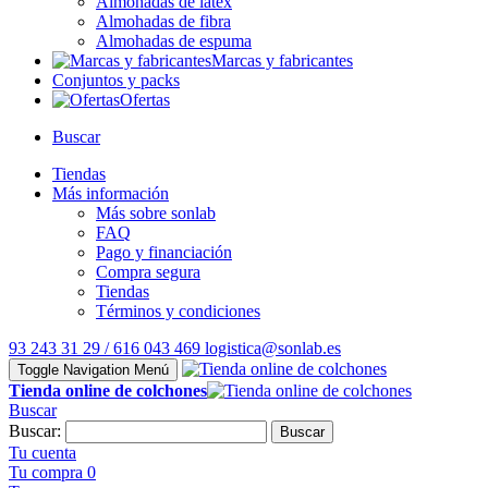
Almohadas de látex
Almohadas de fibra
Almohadas de espuma
Marcas y fabricantes
Conjuntos y packs
Ofertas
Buscar
Tiendas
Más información
Más sobre sonlab
FAQ
Pago y financiación
Compra segura
Tiendas
Términos y condiciones
93 243 31 29 / 616 043 469
logistica@sonlab.es
Toggle Navigation
Menú
Tienda online de colchones
Buscar
Buscar:
Buscar
Tu cuenta
Tu compra
0