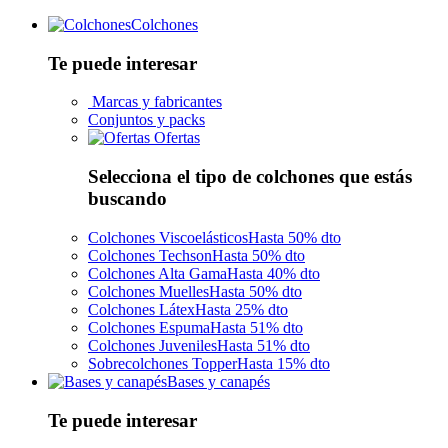
Colchones
Te puede interesar
Marcas y fabricantes
Conjuntos y packs
Ofertas
Selecciona el tipo de colchones que estás
buscando
Colchones Viscoelásticos
Hasta 50% dto
Colchones Techson
Hasta 50% dto
Colchones Alta Gama
Hasta 40% dto
Colchones Muelles
Hasta 50% dto
Colchones Látex
Hasta 25% dto
Colchones Espuma
Hasta 51% dto
Colchones Juveniles
Hasta 51% dto
Sobrecolchones Topper
Hasta 15% dto
Bases y canapés
Te puede interesar