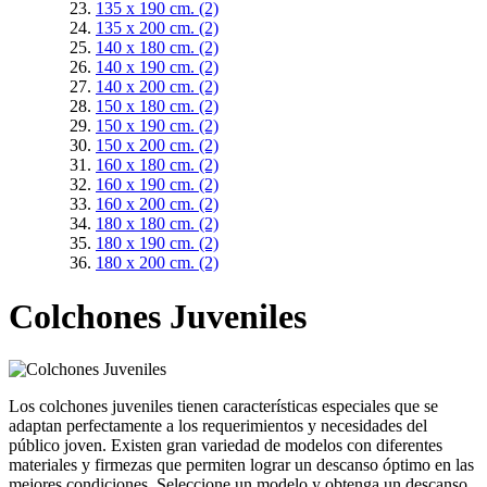
135 x 190 cm.
(2)
135 x 200 cm.
(2)
140 x 180 cm.
(2)
140 x 190 cm.
(2)
140 x 200 cm.
(2)
150 x 180 cm.
(2)
150 x 190 cm.
(2)
150 x 200 cm.
(2)
160 x 180 cm.
(2)
160 x 190 cm.
(2)
160 x 200 cm.
(2)
180 x 180 cm.
(2)
180 x 190 cm.
(2)
180 x 200 cm.
(2)
Colchones Juveniles
Los colchones juveniles tienen características especiales que se
adaptan perfectamente a los requerimientos y necesidades del
público joven. Existen gran variedad de modelos con diferentes
materiales y firmezas que permiten lograr un descanso óptimo en las
mejores condiciones. Seleccione un modelo y obtenga un descanso