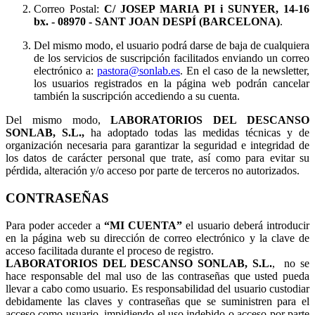
Correo Postal:
C/ JOSEP MARIA PI i SUNYER, 14-16
bx.
- 08970 - SANT JOAN DESPÍ (BARCELONA)
.
Del mismo modo, el usuario podrá darse de baja de cualquiera
de los servicios de suscripción facilitados enviando un correo
electrónico a:
pastora@sonlab.es
. En el caso de la newsletter,
los usuarios registrados en la página web podrán cancelar
también la suscripción accediendo a su cuenta.
Del mismo modo,
LABORATORIOS DEL DESCANSO
SONLAB, S.L.,
ha adoptado todas las medidas técnicas y de
organización necesaria para garantizar la seguridad e integridad de
los datos de carácter personal que trate, así como para evitar su
pérdida, alteración y/o acceso por parte de terceros no autorizados.
CONTRASEÑAS
Para poder acceder a
“MI CUENTA”
el usuario deberá introducir
en la página web su dirección de correo electrónico y la clave de
acceso facilitada durante el proceso de registro.
LABORATORIOS DEL DESCANSO SONLAB, S.L.
, no se
hace responsable del mal uso de las contraseñas que usted pueda
llevar a cabo como usuario. Es responsabilidad del usuario custodiar
debidamente las claves y contraseñas que se suministren para el
acceso como usuario, impidiendo el uso indebido o acceso por parte