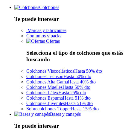
Colchones
Te puede interesar
Marcas y fabricantes
Conjuntos y packs
Ofertas
Selecciona el tipo de colchones que estás
buscando
Colchones Viscoelásticos
Hasta 50% dto
Colchones Techson
Hasta 50% dto
Colchones Alta Gama
Hasta 40% dto
Colchones Muelles
Hasta 50% dto
Colchones Látex
Hasta 25% dto
Colchones Espuma
Hasta 51% dto
Colchones Juveniles
Hasta 51% dto
Sobrecolchones Topper
Hasta 15% dto
Bases y canapés
Te puede interesar