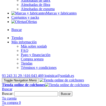
Almohadas de látex
Almohadas de fibra
Almohadas de espuma
Marcas y fabricantes
Conjuntos y packs
Ofertas
Buscar
Tiendas
Más información
Más sobre sonlab
FAQ
Pago y financiación
Compra segura
Tiendas
Términos y condiciones
93 243 31 29 / 616 043 469
logistica@sonlab.es
Toggle Navigation
Menú
Tienda online de colchones
Buscar
Buscar:
Buscar
Tu cuenta
Tu compra
0