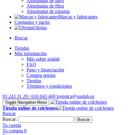
Almohadas de látex
Almohadas de fibra
Almohadas de espuma
Marcas y fabricantes
Conjuntos y packs
Ofertas
Buscar
Tiendas
Más información
Más sobre sonlab
FAQ
Pago y financiación
Compra segura
Tiendas
Términos y condiciones
93 243 31 29 / 616 043 469
logistica@sonlab.es
Toggle Navigation
Menú
Tienda online de colchones
Buscar
Buscar:
Buscar
Tu cuenta
Tu compra
0