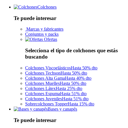
Colchones
Te puede interesar
Marcas y fabricantes
Conjuntos y packs
Ofertas
Selecciona el tipo de colchones que estás
buscando
Colchones Viscoelásticos
Hasta 50% dto
Colchones Techson
Hasta 50% dto
Colchones Alta Gama
Hasta 40% dto
Colchones Muelles
Hasta 50% dto
Colchones Látex
Hasta 25% dto
Colchones Espuma
Hasta 51% dto
Colchones Juveniles
Hasta 51% dto
Sobrecolchones Topper
Hasta 15% dto
Bases y canapés
Te puede interesar