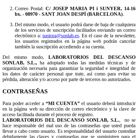
Correo Postal:
C/ JOSEP MARIA PI i SUNYER, 14-16
bx.
- 08970 - SANT JOAN DESPÍ (BARCELONA)
.
Del mismo modo, el usuario podrá darse de baja de cualquiera
de los servicios de suscripción facilitados enviando un correo
electrónico a:
pastora@sonlab.es
. En el caso de la newsletter,
los usuarios registrados en la página web podrán cancelar
también la suscripción accediendo a su cuenta.
Del mismo modo,
LABORATORIOS DEL DESCANSO
SONLAB, S.L.,
ha adoptado todas las medidas técnicas y de
organización necesaria para garantizar la seguridad e integridad de
los datos de carácter personal que trate, así como para evitar su
pérdida, alteración y/o acceso por parte de terceros no autorizados.
CONTRASEÑAS
Para poder acceder a
“MI CUENTA”
el usuario deberá introducir
en la página web su dirección de correo electrónico y la clave de
acceso facilitada durante el proceso de registro.
LABORATORIOS DEL DESCANSO SONLAB, S.L.
, no se
hace responsable del mal uso de las contraseñas que usted pueda
llevar a cabo como usuario. Es responsabilidad del usuario custodiar
debidamente las claves y contraseñas que se suministren para el