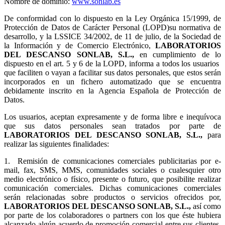
Nombre de dominio:
www.sonlab.es
De conformidad con lo dispuesto en la Ley Orgánica 15/1999, de
Protección de Datos de Carácter Personal (LOPD)su normativa de
desarrollo, y la LSSICE 34/2002, de 11 de julio, de la Sociedad de
la Información y de Comercio Electrónico,
LABORATORIOS
DEL DESCANSO SONLAB, S.L.,
en cumplimiento de lo
dispuesto en el art. 5 y 6 de la LOPD, informa a todos los usuarios
que faciliten o vayan a facilitar sus datos personales, que estos serán
incorporados en un fichero automatizado que se encuentra
debidamente inscrito en la Agencia Española de Protección de
Datos.
Los usuarios, aceptan expresamente y de forma libre e inequívoca
que sus datos personales sean tratados por parte de
LABORATORIOS DEL DESCANSO SONLAB, S.L.,
para
realizar las siguientes finalidades:
1.
Remisión de comunicaciones comerciales publicitarias por e-
mail, fax, SMS, MMS, comunidades sociales o cualesquier otro
medio electrónico o físico, presente o futuro, que posibilite realizar
comunicación comerciales. Dichas comunicaciones comerciales
serán relacionadas sobre productos o servicios ofrecidos por,
LABORATORIOS DEL DESCANSO SONLAB, S.L.,
así como
por parte de los colaboradores o partners con los que éste hubiera
alcanzado algún acuerdo de promoción comercial entre sus clientes.