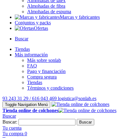
Almohadas de látex
Almohadas de fibra
Almohadas de espuma
Marcas y fabricantes
Conjuntos y packs
Ofertas
Buscar
Tiendas
Más información
Más sobre sonlab
FAQ
Pago y financiación
Compra segura
Tiendas
Términos y condiciones
93 243 31 29 / 616 043 469
logistica@sonlab.es
Toggle Navigation
Menú
Tienda online de colchones
Buscar
Buscar:
Buscar
Tu cuenta
Tu compra
0