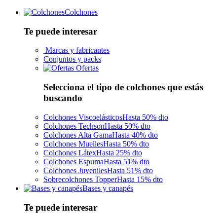
Colchones
Te puede interesar
Marcas y fabricantes
Conjuntos y packs
Ofertas
Selecciona el tipo de colchones que estás
buscando
Colchones Viscoelásticos
Hasta 50% dto
Colchones Techson
Hasta 50% dto
Colchones Alta Gama
Hasta 40% dto
Colchones Muelles
Hasta 50% dto
Colchones Látex
Hasta 25% dto
Colchones Espuma
Hasta 51% dto
Colchones Juveniles
Hasta 51% dto
Sobrecolchones Topper
Hasta 15% dto
Bases y canapés
Te puede interesar