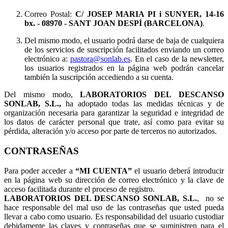
Correo Postal:
C/ JOSEP MARIA PI i SUNYER, 14-16
bx.
- 08970 - SANT JOAN DESPÍ (BARCELONA)
.
Del mismo modo, el usuario podrá darse de baja de cualquiera
de los servicios de suscripción facilitados enviando un correo
electrónico a:
pastora@sonlab.es
. En el caso de la newsletter,
los usuarios registrados en la página web podrán cancelar
también la suscripción accediendo a su cuenta.
Del mismo modo,
LABORATORIOS DEL DESCANSO
SONLAB, S.L.,
ha adoptado todas las medidas técnicas y de
organización necesaria para garantizar la seguridad e integridad de
los datos de carácter personal que trate, así como para evitar su
pérdida, alteración y/o acceso por parte de terceros no autorizados.
CONTRASEÑAS
Para poder acceder a
“MI CUENTA”
el usuario deberá introducir
en la página web su dirección de correo electrónico y la clave de
acceso facilitada durante el proceso de registro.
LABORATORIOS DEL DESCANSO SONLAB, S.L.
, no se
hace responsable del mal uso de las contraseñas que usted pueda
llevar a cabo como usuario. Es responsabilidad del usuario custodiar
debidamente las claves y contraseñas que se suministren para el