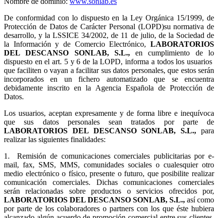
Nombre de dominio:
www.sonlab.es
De conformidad con lo dispuesto en la Ley Orgánica 15/1999, de
Protección de Datos de Carácter Personal (LOPD)su normativa de
desarrollo, y la LSSICE 34/2002, de 11 de julio, de la Sociedad de
la Información y de Comercio Electrónico,
LABORATORIOS
DEL DESCANSO SONLAB, S.L.,
en cumplimiento de lo
dispuesto en el art. 5 y 6 de la LOPD, informa a todos los usuarios
que faciliten o vayan a facilitar sus datos personales, que estos serán
incorporados en un fichero automatizado que se encuentra
debidamente inscrito en la Agencia Española de Protección de
Datos.
Los usuarios, aceptan expresamente y de forma libre e inequívoca
que sus datos personales sean tratados por parte de
LABORATORIOS DEL DESCANSO SONLAB, S.L.,
para
realizar las siguientes finalidades:
1.
Remisión de comunicaciones comerciales publicitarias por e-
mail, fax, SMS, MMS, comunidades sociales o cualesquier otro
medio electrónico o físico, presente o futuro, que posibilite realizar
comunicación comerciales. Dichas comunicaciones comerciales
serán relacionadas sobre productos o servicios ofrecidos por,
LABORATORIOS DEL DESCANSO SONLAB, S.L.,
así como
por parte de los colaboradores o partners con los que éste hubiera
alcanzado algún acuerdo de promoción comercial entre sus clientes.