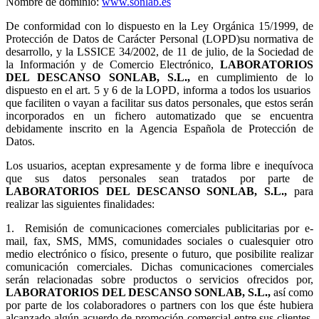
Nombre de dominio:
www.sonlab.es
De conformidad con lo dispuesto en la Ley Orgánica 15/1999, de
Protección de Datos de Carácter Personal (LOPD)su normativa de
desarrollo, y la LSSICE 34/2002, de 11 de julio, de la Sociedad de
la Información y de Comercio Electrónico,
LABORATORIOS
DEL DESCANSO SONLAB, S.L.,
en cumplimiento de lo
dispuesto en el art. 5 y 6 de la LOPD, informa a todos los usuarios
que faciliten o vayan a facilitar sus datos personales, que estos serán
incorporados en un fichero automatizado que se encuentra
debidamente inscrito en la Agencia Española de Protección de
Datos.
Los usuarios, aceptan expresamente y de forma libre e inequívoca
que sus datos personales sean tratados por parte de
LABORATORIOS DEL DESCANSO SONLAB, S.L.,
para
realizar las siguientes finalidades:
1.
Remisión de comunicaciones comerciales publicitarias por e-
mail, fax, SMS, MMS, comunidades sociales o cualesquier otro
medio electrónico o físico, presente o futuro, que posibilite realizar
comunicación comerciales. Dichas comunicaciones comerciales
serán relacionadas sobre productos o servicios ofrecidos por,
LABORATORIOS DEL DESCANSO SONLAB, S.L.,
así como
por parte de los colaboradores o partners con los que éste hubiera
alcanzado algún acuerdo de promoción comercial entre sus clientes.