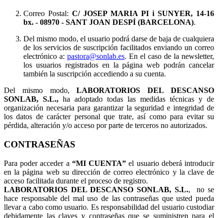
Correo Postal:
C/ JOSEP MARIA PI i SUNYER, 14-16
bx.
- 08970 - SANT JOAN DESPÍ (BARCELONA)
.
Del mismo modo, el usuario podrá darse de baja de cualquiera
de los servicios de suscripción facilitados enviando un correo
electrónico a:
pastora@sonlab.es
. En el caso de la newsletter,
los usuarios registrados en la página web podrán cancelar
también la suscripción accediendo a su cuenta.
Del mismo modo,
LABORATORIOS DEL DESCANSO
SONLAB, S.L.,
ha adoptado todas las medidas técnicas y de
organización necesaria para garantizar la seguridad e integridad de
los datos de carácter personal que trate, así como para evitar su
pérdida, alteración y/o acceso por parte de terceros no autorizados.
CONTRASEÑAS
Para poder acceder a
“MI CUENTA”
el usuario deberá introducir
en la página web su dirección de correo electrónico y la clave de
acceso facilitada durante el proceso de registro.
LABORATORIOS DEL DESCANSO SONLAB, S.L.
, no se
hace responsable del mal uso de las contraseñas que usted pueda
llevar a cabo como usuario. Es responsabilidad del usuario custodiar
debidamente las claves y contraseñas que se suministren para el