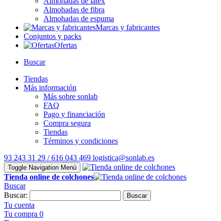
Almohadas de látex
Almohadas de fibra
Almohadas de espuma
Marcas y fabricantes
Conjuntos y packs
Ofertas
Buscar
Tiendas
Más información
Más sobre sonlab
FAQ
Pago y financiación
Compra segura
Tiendas
Términos y condiciones
93 243 31 29 / 616 043 469
logistica@sonlab.es
Toggle Navigation
Menú
Tienda online de colchones
Buscar
Buscar:
Buscar
Tu cuenta
Tu compra
0