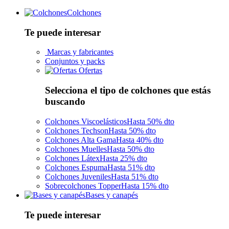
Colchones
Te puede interesar
Marcas y fabricantes
Conjuntos y packs
Ofertas
Selecciona el tipo de colchones que estás
buscando
Colchones Viscoelásticos
Hasta 50% dto
Colchones Techson
Hasta 50% dto
Colchones Alta Gama
Hasta 40% dto
Colchones Muelles
Hasta 50% dto
Colchones Látex
Hasta 25% dto
Colchones Espuma
Hasta 51% dto
Colchones Juveniles
Hasta 51% dto
Sobrecolchones Topper
Hasta 15% dto
Bases y canapés
Te puede interesar