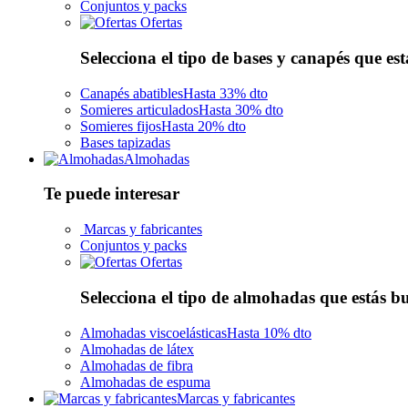
Conjuntos y packs
Ofertas
Selecciona el tipo de bases y canapés que es
Canapés abatibles
Hasta 33% dto
Somieres articulados
Hasta 30% dto
Somieres fijos
Hasta 20% dto
Bases tapizadas
Almohadas
Te puede interesar
Marcas y fabricantes
Conjuntos y packs
Ofertas
Selecciona el tipo de almohadas que estás 
Almohadas viscoelásticas
Hasta 10% dto
Almohadas de látex
Almohadas de fibra
Almohadas de espuma
Marcas y fabricantes