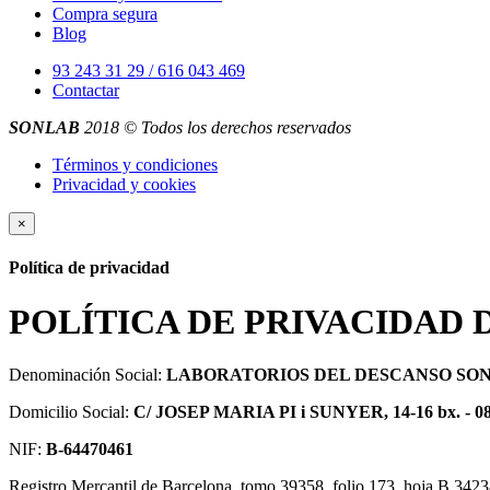
Compra segura
Blog
93 243 31 29 / 616 043 469
Contactar
SONLAB
2018 © Todos los derechos reservados
Términos y condiciones
Privacidad y cookies
×
Política de privacidad
POLÍTICA DE PRIVACIDAD 
Denominación Social:
LABORATORIOS DEL DESCANSO SONL
Domicilio Social:
C/ JOSEP MARIA PI i SUNYER, 14-16 bx. 
NIF:
B-64470461
Registro Mercantil de Barcelona, tomo 39358, folio 173, hoja B 3423