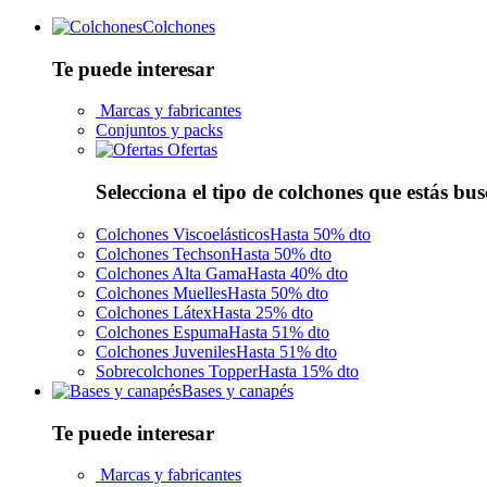
Colchones
Te puede interesar
Marcas y fabricantes
Conjuntos y packs
Ofertas
Selecciona el tipo de colchones que estás bu
Colchones Viscoelásticos
Hasta 50% dto
Colchones Techson
Hasta 50% dto
Colchones Alta Gama
Hasta 40% dto
Colchones Muelles
Hasta 50% dto
Colchones Látex
Hasta 25% dto
Colchones Espuma
Hasta 51% dto
Colchones Juveniles
Hasta 51% dto
Sobrecolchones Topper
Hasta 15% dto
Bases y canapés
Te puede interesar
Marcas y fabricantes