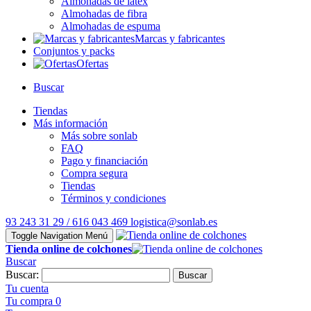
Almohadas de látex
Almohadas de fibra
Almohadas de espuma
Marcas y fabricantes
Conjuntos y packs
Ofertas
Buscar
Tiendas
Más información
Más sobre sonlab
FAQ
Pago y financiación
Compra segura
Tiendas
Términos y condiciones
93 243 31 29 / 616 043 469
logistica@sonlab.es
Toggle Navigation
Menú
Tienda online de colchones
Buscar
Buscar:
Buscar
Tu cuenta
Tu compra
0