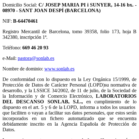
Domicilio Social:
C/ JOSEP MARIA PI i SUNYER, 14-16 bx. -
08970 - SANT JOAN DESPÍ (BARCELONA)
NIF:
B-64470461
Registro Mercantil de Barcelona, tomo 39358, folio 173, hoja B
342380, inscripción 1ª.
Teléfono:
669 46 20 93
e-Mail:
pastora@sonlab.es
Nombre de dominio:
www.sonlab.es
De conformidad con lo dispuesto en la Ley Orgánica 15/1999, de
Protección de Datos de Carácter Personal (LOPD)su normativa de
desarrollo, y la LSSICE 34/2002, de 11 de julio, de la Sociedad de
la Información y de Comercio Electrónico,
LABORATORIOS
DEL DESCANSO SONLAB, S.L.,
en cumplimiento de lo
dispuesto en el art. 5 y 6 de la LOPD, informa a todos los usuarios
que faciliten o vayan a facilitar sus datos personales, que estos serán
incorporados en un fichero automatizado que se encuentra
debidamente inscrito en la Agencia Española de Protección de
Datos.