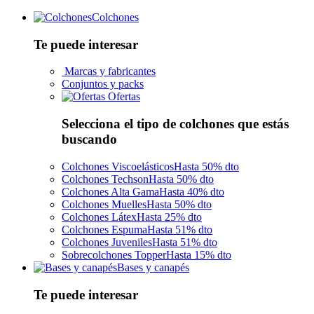
Colchones
Te puede interesar
Marcas y fabricantes
Conjuntos y packs
Ofertas
Selecciona el tipo de colchones que estás
buscando
Colchones Viscoelásticos
Hasta 50% dto
Colchones Techson
Hasta 50% dto
Colchones Alta Gama
Hasta 40% dto
Colchones Muelles
Hasta 50% dto
Colchones Látex
Hasta 25% dto
Colchones Espuma
Hasta 51% dto
Colchones Juveniles
Hasta 51% dto
Sobrecolchones Topper
Hasta 15% dto
Bases y canapés
Te puede interesar