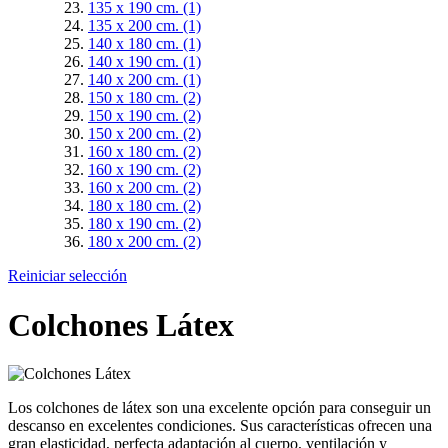
135 x 190 cm.
(1)
135 x 200 cm.
(1)
140 x 180 cm.
(1)
140 x 190 cm.
(1)
140 x 200 cm.
(1)
150 x 180 cm.
(2)
150 x 190 cm.
(2)
150 x 200 cm.
(2)
160 x 180 cm.
(2)
160 x 190 cm.
(2)
160 x 200 cm.
(2)
180 x 180 cm.
(2)
180 x 190 cm.
(2)
180 x 200 cm.
(2)
Reiniciar selección
Colchones Látex
Los colchones de látex son una excelente opción para conseguir un
descanso en excelentes condiciones. Sus características ofrecen una
gran elasticidad, perfecta adaptación al cuerpo, ventilación y