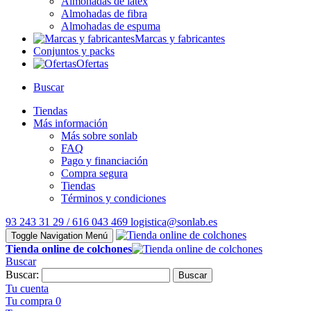
Almohadas de látex
Almohadas de fibra
Almohadas de espuma
Marcas y fabricantes
Conjuntos y packs
Ofertas
Buscar
Tiendas
Más información
Más sobre sonlab
FAQ
Pago y financiación
Compra segura
Tiendas
Términos y condiciones
93 243 31 29 / 616 043 469
logistica@sonlab.es
Toggle Navigation
Menú
Tienda online de colchones
Buscar
Buscar:
Buscar
Tu cuenta
Tu compra
0