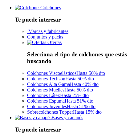
Colchones
Te puede interesar
Marcas y fabricantes
Conjuntos y packs
Ofertas
Selecciona el tipo de colchones que estás
buscando
Colchones Viscoelásticos
Hasta 50% dto
Colchones Techson
Hasta 50% dto
Colchones Alta Gama
Hasta 40% dto
Colchones Muelles
Hasta 50% dto
Colchones Látex
Hasta 25% dto
Colchones Espuma
Hasta 51% dto
Colchones Juveniles
Hasta 51% dto
Sobrecolchones Topper
Hasta 15% dto
Bases y canapés
Te puede interesar