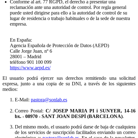
Conforme al art. 77 RGPD, el derecho a presentar una
reclamación ante una autoridad de control. Por regla general
puede usted dirigirse para ello a la autoridad de control de su
lugar de residencia o trabajo habituales o de la sede de nuestra
empresa.
En España:
Agencia Española de Protección de Datos (AEPD)
Calle Jorge Juan, nº 6
28001 – Madrid
teléfono 901 100 099
https://www.aepd.es/
El usuario podrá ejercer sus derechos remitiendo una solicitud
expresa, junto a una copia de su DNI, a través de los siguientes
medios:
E-Mail:
pastora@sonlab.es
Correo Postal:
C/ JOSEP MARIA PI i SUNYER, 14-16
bx.
- 08970 - SANT JOAN DESPÍ (BARCELONA)
.
Del mismo modo, el usuario podrá darse de baja de cualquiera
de los servicios de suscripción facilitados enviando un correo
electrónico a:
pastora@sonlab.es
. En el caso de la newsletter,