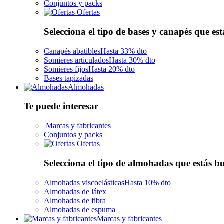
Conjuntos y packs
Ofertas
Selecciona el tipo de bases y canapés que es
Canapés abatibles
Hasta 33% dto
Somieres articulados
Hasta 30% dto
Somieres fijos
Hasta 20% dto
Bases tapizadas
Almohadas
Te puede interesar
Marcas y fabricantes
Conjuntos y packs
Ofertas
Selecciona el tipo de almohadas que estás 
Almohadas viscoelásticas
Hasta 10% dto
Almohadas de látex
Almohadas de fibra
Almohadas de espuma
Marcas y fabricantes