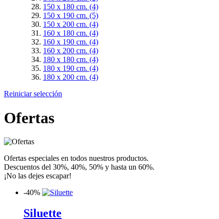
150 x 180 cm.
(4)
150 x 190 cm.
(5)
150 x 200 cm.
(4)
160 x 180 cm.
(4)
160 x 190 cm.
(4)
160 x 200 cm.
(4)
180 x 180 cm.
(4)
180 x 190 cm.
(4)
180 x 200 cm.
(4)
Reiniciar selección
Ofertas
Ofertas especiales en todos nuestros productos.
Descuentos del 30%, 40%, 50% y hasta un 60%.
¡No las dejes escapar!
-
40%
Siluette