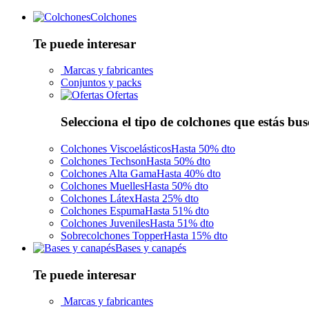
Colchones
Te puede interesar
Marcas y fabricantes
Conjuntos y packs
Ofertas
Selecciona el tipo de colchones que estás bu
Colchones Viscoelásticos
Hasta 50% dto
Colchones Techson
Hasta 50% dto
Colchones Alta Gama
Hasta 40% dto
Colchones Muelles
Hasta 50% dto
Colchones Látex
Hasta 25% dto
Colchones Espuma
Hasta 51% dto
Colchones Juveniles
Hasta 51% dto
Sobrecolchones Topper
Hasta 15% dto
Bases y canapés
Te puede interesar
Marcas y fabricantes