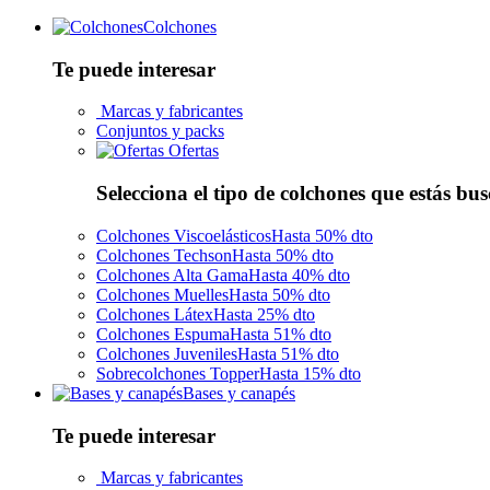
Colchones
Te puede interesar
Marcas y fabricantes
Conjuntos y packs
Ofertas
Selecciona el tipo de colchones que estás bu
Colchones Viscoelásticos
Hasta 50% dto
Colchones Techson
Hasta 50% dto
Colchones Alta Gama
Hasta 40% dto
Colchones Muelles
Hasta 50% dto
Colchones Látex
Hasta 25% dto
Colchones Espuma
Hasta 51% dto
Colchones Juveniles
Hasta 51% dto
Sobrecolchones Topper
Hasta 15% dto
Bases y canapés
Te puede interesar
Marcas y fabricantes