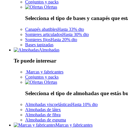
Conjuntos y packs
Ofertas
Selecciona el tipo de bases y canapés que es
Canapés abatibles
Hasta 33% dto
Somieres articulados
Hasta 30% dto
Somieres fijos
Hasta 20% dto
Bases tapizadas
Almohadas
Te puede interesar
Marcas y fabricantes
Conjuntos y packs
Ofertas
Selecciona el tipo de almohadas que estás 
Almohadas viscoelásticas
Hasta 10% dto
Almohadas de látex
Almohadas de fibra
Almohadas de espuma
Marcas y fabricantes