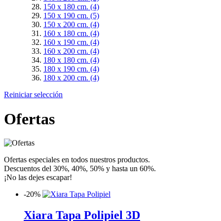
150 x 180 cm.
(4)
150 x 190 cm.
(5)
150 x 200 cm.
(4)
160 x 180 cm.
(4)
160 x 190 cm.
(4)
160 x 200 cm.
(4)
180 x 180 cm.
(4)
180 x 190 cm.
(4)
180 x 200 cm.
(4)
Reiniciar selección
Ofertas
Ofertas especiales en todos nuestros productos.
Descuentos del 30%, 40%, 50% y hasta un 60%.
¡No las dejes escapar!
-
20%
Xiara Tapa Polipiel 3D