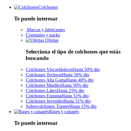
Colchones
Te puede interesar
Marcas y fabricantes
Conjuntos y packs
Ofertas
Selecciona el tipo de colchones que estás
buscando
Colchones Viscoelásticos
Hasta 50% dto
Colchones Techson
Hasta 50% dto
Colchones Alta Gama
Hasta 40% dto
Colchones Muelles
Hasta 50% dto
Colchones Látex
Hasta 25% dto
Colchones Espuma
Hasta 51% dto
Colchones Juveniles
Hasta 51% dto
Sobrecolchones Topper
Hasta 15% dto
Bases y canapés
Te puede interesar