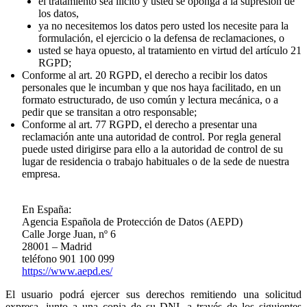
el tratamiento sea ilícito y usted se oponga a la supresión de
los datos,
ya no necesitemos los datos pero usted los necesite para la
formulación, el ejercicio o la defensa de reclamaciones, o
usted se haya opuesto, al tratamiento en virtud del artículo 21
RGPD;
Conforme al art. 20 RGPD, el derecho a recibir los datos
personales que le incumban y que nos haya facilitado, en un
formato estructurado, de uso común y lectura mecánica, o a
pedir que se transitan a otro responsable;
Conforme al art. 77 RGPD, el derecho a presentar una
reclamación ante una autoridad de control. Por regla general
puede usted dirigirse para ello a la autoridad de control de su
lugar de residencia o trabajo habituales o de la sede de nuestra
empresa.
En España:
Agencia Española de Protección de Datos (AEPD)
Calle Jorge Juan, nº 6
28001 – Madrid
teléfono 901 100 099
https://www.aepd.es/
El usuario podrá ejercer sus derechos remitiendo una solicitud
expresa, junto a una copia de su DNI, a través de los siguientes