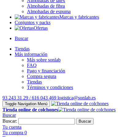
Almohadas de látex
Almohadas de fibra
Almohadas de espuma
Marcas y fabricantes
Conjuntos y packs
Ofertas
Buscar
Tiendas
Más información
Más sobre sonlab
FAQ
Pago y financiación
Compra segura
Tiendas
Términos y condiciones
93 243 31 29 / 616 043 469
logistica@sonlab.es
Toggle Navigation
Menú
Tienda online de colchones
Buscar
Buscar:
Buscar
Tu cuenta
Tu compra
0