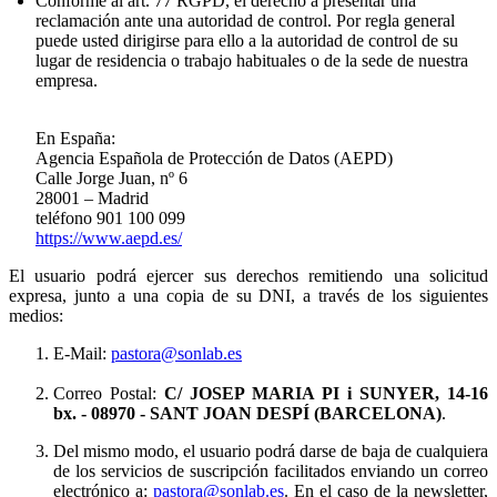
Conforme al art. 77 RGPD, el derecho a presentar una
reclamación ante una autoridad de control. Por regla general
puede usted dirigirse para ello a la autoridad de control de su
lugar de residencia o trabajo habituales o de la sede de nuestra
empresa.
En España:
Agencia Española de Protección de Datos (AEPD)
Calle Jorge Juan, nº 6
28001 – Madrid
teléfono 901 100 099
https://www.aepd.es/
El usuario podrá ejercer sus derechos remitiendo una solicitud
expresa, junto a una copia de su DNI, a través de los siguientes
medios:
E-Mail:
pastora@sonlab.es
Correo Postal:
C/ JOSEP MARIA PI i SUNYER, 14-16
bx.
- 08970 - SANT JOAN DESPÍ (BARCELONA)
.
Del mismo modo, el usuario podrá darse de baja de cualquiera
de los servicios de suscripción facilitados enviando un correo
electrónico a:
pastora@sonlab.es
. En el caso de la newsletter,