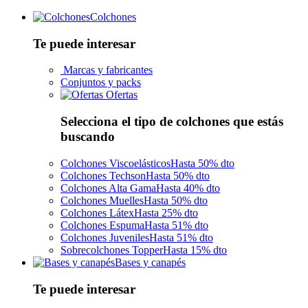
Colchones
Te puede interesar
Marcas y fabricantes
Conjuntos y packs
Ofertas
Selecciona el tipo de colchones que estás
buscando
Colchones Viscoelásticos
Hasta 50% dto
Colchones Techson
Hasta 50% dto
Colchones Alta Gama
Hasta 40% dto
Colchones Muelles
Hasta 50% dto
Colchones Látex
Hasta 25% dto
Colchones Espuma
Hasta 51% dto
Colchones Juveniles
Hasta 51% dto
Sobrecolchones Topper
Hasta 15% dto
Bases y canapés
Te puede interesar