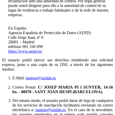
reclamación ante una autoridad de control. Por regla general
puede usted dirigirse para ello a la autoridad de control de su
lugar de residencia o trabajo habituales o de la sede de nuestra
empresa.
En España:
Agencia Española de Protección de Datos (AEPD)
Calle Jorge Juan, nº 6
28001 – Madrid
teléfono 901 100 099
https://www.aepd.es/
El usuario podrá ejercer sus derechos remitiendo una solicitud
expresa, junto a una copia de su DNI, a través de los siguientes
medios:
E-Mail:
pastora@sonlab.es
Correo Postal:
C/ JOSEP MARIA PI i SUNYER, 14-16
bx.
- 08970 - SANT JOAN DESPÍ (BARCELONA)
.
Del mismo modo, el usuario podrá darse de baja de cualquiera
de los servicios de suscripción facilitados enviando un correo
electrónico a:
pastora@sonlab.es
. En el caso de la newsletter,
los usuarios registrados en la página web podrán cancelar