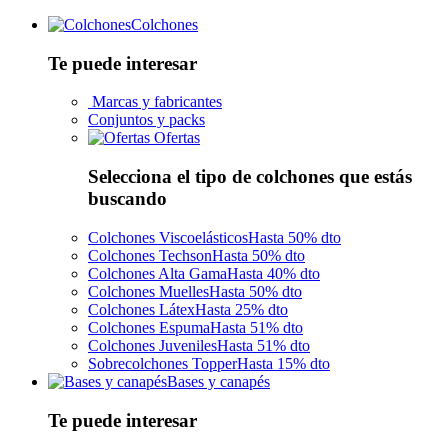
Colchones
Te puede interesar
Marcas y fabricantes
Conjuntos y packs
Ofertas
Selecciona el tipo de colchones que estás
buscando
Colchones Viscoelásticos
Hasta 50% dto
Colchones Techson
Hasta 50% dto
Colchones Alta Gama
Hasta 40% dto
Colchones Muelles
Hasta 50% dto
Colchones Látex
Hasta 25% dto
Colchones Espuma
Hasta 51% dto
Colchones Juveniles
Hasta 51% dto
Sobrecolchones Topper
Hasta 15% dto
Bases y canapés
Te puede interesar