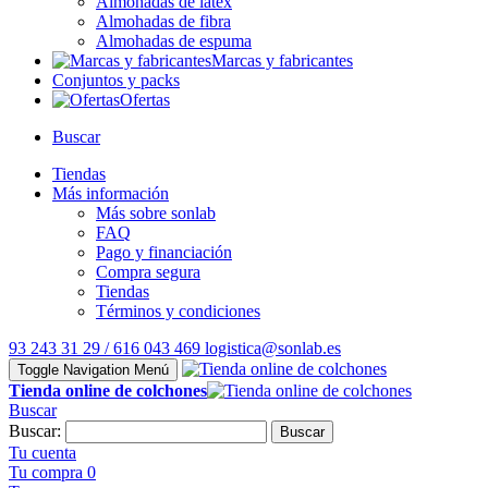
Almohadas de látex
Almohadas de fibra
Almohadas de espuma
Marcas y fabricantes
Conjuntos y packs
Ofertas
Buscar
Tiendas
Más información
Más sobre sonlab
FAQ
Pago y financiación
Compra segura
Tiendas
Términos y condiciones
93 243 31 29 / 616 043 469
logistica@sonlab.es
Toggle Navigation
Menú
Tienda online de colchones
Buscar
Buscar:
Buscar
Tu cuenta
Tu compra
0