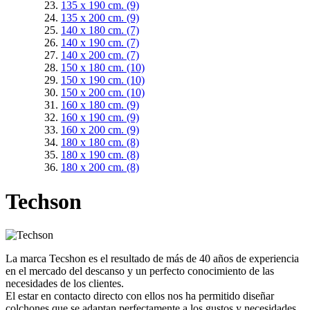
135 x 190 cm.
(9)
135 x 200 cm.
(9)
140 x 180 cm.
(7)
140 x 190 cm.
(7)
140 x 200 cm.
(7)
150 x 180 cm.
(10)
150 x 190 cm.
(10)
150 x 200 cm.
(10)
160 x 180 cm.
(9)
160 x 190 cm.
(9)
160 x 200 cm.
(9)
180 x 180 cm.
(8)
180 x 190 cm.
(8)
180 x 200 cm.
(8)
Techson
La marca Tecshon es el resultado de más de 40 años de experiencia
en el mercado del descanso y un perfecto conocimiento de las
necesidades de los clientes.
El estar en contacto directo con ellos nos ha permitido diseñar
colchones que se adaptan perfectamente a los gustos y necesidades