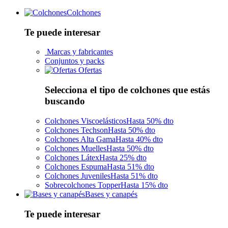
Colchones
Te puede interesar
Marcas y fabricantes
Conjuntos y packs
Ofertas
Selecciona el tipo de colchones que estás
buscando
Colchones Viscoelásticos
Hasta 50% dto
Colchones Techson
Hasta 50% dto
Colchones Alta Gama
Hasta 40% dto
Colchones Muelles
Hasta 50% dto
Colchones Látex
Hasta 25% dto
Colchones Espuma
Hasta 51% dto
Colchones Juveniles
Hasta 51% dto
Sobrecolchones Topper
Hasta 15% dto
Bases y canapés
Te puede interesar