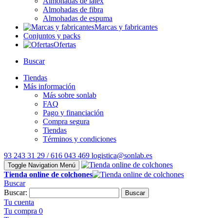
Almohadas de látex
Almohadas de fibra
Almohadas de espuma
Marcas y fabricantes
Conjuntos y packs
Ofertas
Buscar
Tiendas
Más información
Más sobre sonlab
FAQ
Pago y financiación
Compra segura
Tiendas
Términos y condiciones
93 243 31 29 / 616 043 469
logistica@sonlab.es
Toggle Navigation
Menú
Tienda online de colchones
Buscar
Buscar:
Buscar
Tu cuenta
Tu compra
0