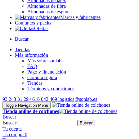
Almohadas de látex
Almohadas de fibra
Almohadas de espuma
Marcas y fabricantes
Conjuntos y packs
Ofertas
Buscar
Tiendas
Más información
Más sobre sonlab
FAQ
Pago y financiación
Compra segura
Tiendas
Términos y condiciones
93 243 31 29 / 616 043 469
logistica@sonlab.es
Toggle Navigation
Menú
Tienda online de colchones
Buscar
Buscar:
Buscar
Tu cuenta
Tu compra
0