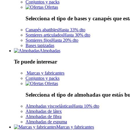
Conjuntos y packs
Ofertas
Selecciona el tipo de bases y canapés que es
Canapés abatibles
Hasta 33% dto
Somieres articulados
Hasta 30% dto
Somieres fijos
Hasta 20% dto
Bases tapizadas
Almohadas
Te puede interesar
Marcas y fabricantes
Conjuntos y packs
Ofertas
Selecciona el tipo de almohadas que estás 
Almohadas viscoelásticas
Hasta 10% dto
Almohadas de látex
Almohadas de fibra
Almohadas de espuma
Marcas y fabricantes