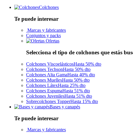
Colchones
Te puede interesar
Marcas y fabricantes
Conjuntos y packs
Ofertas
Selecciona el tipo de colchones que estás bu
Colchones Viscoelásticos
Hasta 50% dto
Colchones Techson
Hasta 50% dto
Colchones Alta Gama
Hasta 40% dto
Colchones Muelles
Hasta 50% dto
Colchones Látex
Hasta 25% dto
Colchones Espuma
Hasta 51% dto
Colchones Juveniles
Hasta 51% dto
Sobrecolchones Topper
Hasta 15% dto
Bases y canapés
Te puede interesar
Marcas y fabricantes