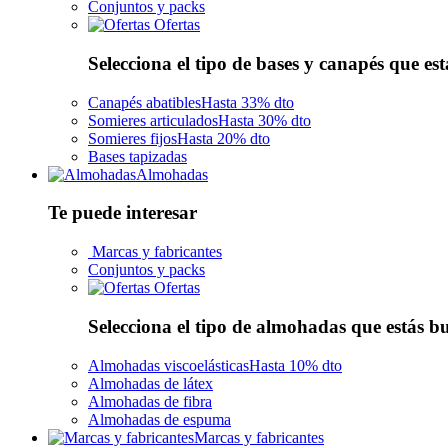
Conjuntos y packs
Ofertas
Selecciona el tipo de bases y canapés que es
Canapés abatibles
Hasta 33% dto
Somieres articulados
Hasta 30% dto
Somieres fijos
Hasta 20% dto
Bases tapizadas
Almohadas
Te puede interesar
Marcas y fabricantes
Conjuntos y packs
Ofertas
Selecciona el tipo de almohadas que estás 
Almohadas viscoelásticas
Hasta 10% dto
Almohadas de látex
Almohadas de fibra
Almohadas de espuma
Marcas y fabricantes