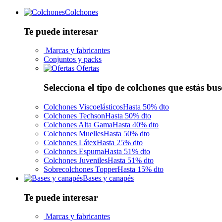
Colchones
Te puede interesar
Marcas y fabricantes
Conjuntos y packs
Ofertas
Selecciona el tipo de colchones que estás bu
Colchones Viscoelásticos
Hasta 50% dto
Colchones Techson
Hasta 50% dto
Colchones Alta Gama
Hasta 40% dto
Colchones Muelles
Hasta 50% dto
Colchones Látex
Hasta 25% dto
Colchones Espuma
Hasta 51% dto
Colchones Juveniles
Hasta 51% dto
Sobrecolchones Topper
Hasta 15% dto
Bases y canapés
Te puede interesar
Marcas y fabricantes