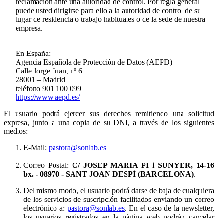
reclamación ante una autoridad de control. Por regla general
puede usted dirigirse para ello a la autoridad de control de su
lugar de residencia o trabajo habituales o de la sede de nuestra
empresa.
En España:
Agencia Española de Protección de Datos (AEPD)
Calle Jorge Juan, nº 6
28001 – Madrid
teléfono 901 100 099
https://www.aepd.es/
El usuario podrá ejercer sus derechos remitiendo una solicitud
expresa, junto a una copia de su DNI, a través de los siguientes
medios:
E-Mail:
pastora@sonlab.es
Correo Postal:
C/ JOSEP MARIA PI i SUNYER, 14-16
bx.
- 08970 - SANT JOAN DESPÍ (BARCELONA)
.
Del mismo modo, el usuario podrá darse de baja de cualquiera
de los servicios de suscripción facilitados enviando un correo
electrónico a:
pastora@sonlab.es
. En el caso de la newsletter,
los usuarios registrados en la página web podrán cancelar