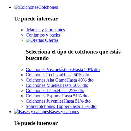
Colchones
Te puede interesar
Marcas y fabricantes
Conjuntos y packs
Ofertas
Selecciona el tipo de colchones que estás
buscando
Colchones Viscoelásticos
Hasta 50% dto
Colchones Techson
Hasta 50% dto
Colchones Alta Gama
Hasta 40% dto
Colchones Muelles
Hasta 50% dto
Colchones Látex
Hasta 25% dto
Colchones Espuma
Hasta 51% dto
Colchones Juveniles
Hasta 51% dto
Sobrecolchones Topper
Hasta 15% dto
Bases y canapés
Te puede interesar