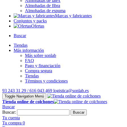
Almohadas de látex
Almohadas de fibra
Almohadas de espuma
Marcas y fabricantes
Conjuntos y packs
Ofertas
Buscar
Tiendas
Más información
Más sobre sonlab
FAQ
Pago y financiación
Compra segura
Tiendas
Términos y condiciones
93 243 31 29 / 616 043 469
logistica@sonlab.es
Toggle Navigation
Menú
Tienda online de colchones
Buscar
Buscar:
Buscar
Tu cuenta
Tu compra
0