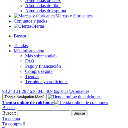
Almohadas de látex
Almohadas de fibra
Almohadas de espuma
Marcas y fabricantes
Conjuntos y packs
Ofertas
Buscar
Tiendas
Más información
Más sobre sonlab
FAQ
Pago y financiación
Compra segura
Tiendas
Términos y condiciones
93 243 31 29 / 616 043 469
logistica@sonlab.es
Toggle Navigation
Menú
Tienda online de colchones
Buscar
Buscar:
Buscar
Tu cuenta
Tu compra
0