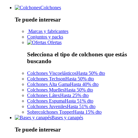
Colchones
Te puede interesar
Marcas y fabricantes
Conjuntos y packs
Ofertas
Selecciona el tipo de colchones que estás
buscando
Colchones Viscoelásticos
Hasta 50% dto
Colchones Techson
Hasta 50% dto
Colchones Alta Gama
Hasta 40% dto
Colchones Muelles
Hasta 50% dto
Colchones Látex
Hasta 25% dto
Colchones Espuma
Hasta 51% dto
Colchones Juveniles
Hasta 51% dto
Sobrecolchones Topper
Hasta 15% dto
Bases y canapés
Te puede interesar