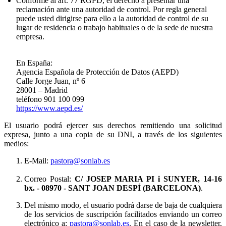
Conforme al art. 77 RGPD, el derecho a presentar una
reclamación ante una autoridad de control. Por regla general
puede usted dirigirse para ello a la autoridad de control de su
lugar de residencia o trabajo habituales o de la sede de nuestra
empresa.
En España:
Agencia Española de Protección de Datos (AEPD)
Calle Jorge Juan, nº 6
28001 – Madrid
teléfono 901 100 099
https://www.aepd.es/
El usuario podrá ejercer sus derechos remitiendo una solicitud
expresa, junto a una copia de su DNI, a través de los siguientes
medios:
E-Mail:
pastora@sonlab.es
Correo Postal:
C/ JOSEP MARIA PI i SUNYER, 14-16
bx.
- 08970 - SANT JOAN DESPÍ (BARCELONA)
.
Del mismo modo, el usuario podrá darse de baja de cualquiera
de los servicios de suscripción facilitados enviando un correo
electrónico a:
pastora@sonlab.es
. En el caso de la newsletter,